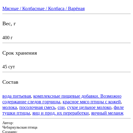
Мясные / Колбасные / Колбаса / Варёная
Вес, г
400 г
Срок хранения
45 сут
Состав
вода питьевая
,
комплексные пищевые добавки. Возможно
содержание следов горчицы
,
красное мясо птицы с кожей
,
молока
,
посолочная смесь
,
сои
,
сухое цельное молоко
,
филе
тушки птицы
,
яиц и прод. их переработки
,
яичный меланж
Автор:
Чебаркульская птица
Создано: