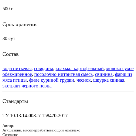
500 г
Срок хранения
30 сут
Состав
вода питьевая
,
говядина
,
крахмал картофельный
,
молоко сухое
обезжиренное
,
посолочно-нитритная смесь
,
свинина
,
фарш из
мяса птицы
,
филе куриной грудки
,
чеснок
,
шкурка свиная
,
экстракт черного перца
Стандарты
ТУ 10.13.14-008-51158470-2017
Автор:
Атяшевкий, мясоперрабатывающий комплекс
Создано: