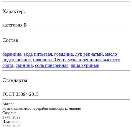
Характер.
категория В
Состав
баранина
,
вода питьевая
,
говядина
,
лук репчатый
,
масло
подсолнечное
,
пряности. Тесто: мука пшеничная высшего
сорта
,
свинина
,
соль поваренная
,
яйца куриные
Стандарты
ГОСТ 33394-2015
Автор:
Романишин, мясоперерабатывающая компания
Создано:
27.08.2022
Изменено:
23.08.2025