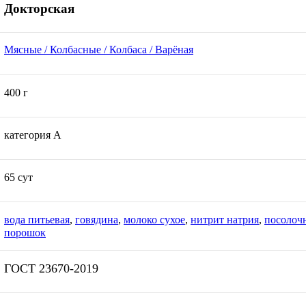
Докторская
Мясные / Колбасные / Колбаса / Варёная
400 г
категория А
65 сут
вода питьевая
,
говядина
,
молоко сухое
,
нитрит натрия
,
посолочн
порошок
ГОСТ 23670-2019