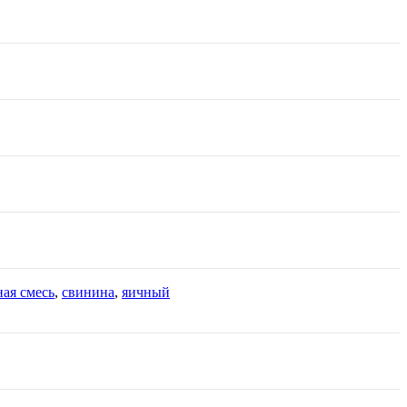
ая смесь
,
свинина
,
яичный