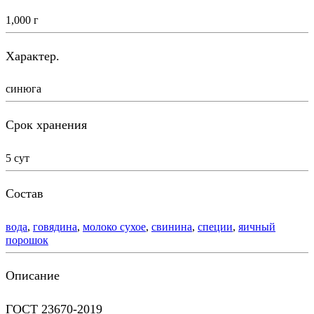
1,000 г
Характер.
синюга
Срок хранения
5 сут
Состав
вода
,
говядина
,
молоко сухое
,
свинина
,
специи
,
яичный
порошок
Описание
ГОСТ 23670-2019