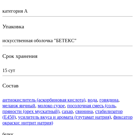
категория А
Упаковка
искусственная оболочка "БЕТЕКС"
Срок хранения
15 сут
Состав
антиокислитель (аскорбиновая кислота)
,
вода
,
говядина
,
меланж яичный
,
молоко сухое
,
посолочная смесь (соль
,
пряности (орех мускатный)
,
сахар
,
свинина
,
стабилизатор
(Е450)
,
усилитель вкуса и аромата (глутамат натрия)
,
фиксатор
окраски: нитрит натрия)
белки: