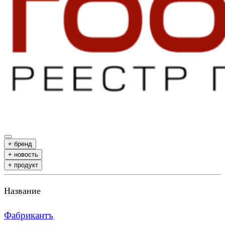
+ бренд
+ новость
+ продукт
Название
Фабрикантъ