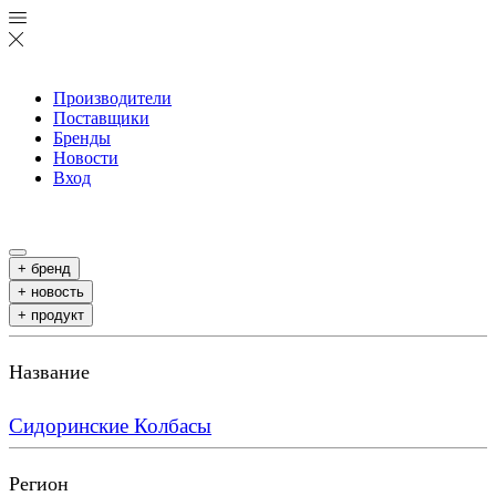
Производители
Поставщики
Бренды
Новости
Вход
+ бренд
+ новость
+ продукт
Название
Сидоринские Колбасы
Регион