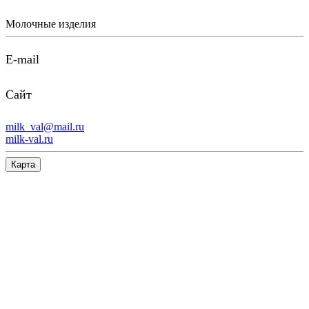
Молочные изделия
E-mail
Сайт
milk_val@mail.ru
milk-val.ru
Карта